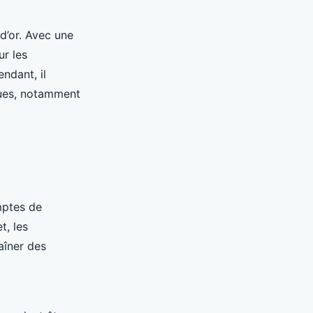
d’or. Avec une
r les
ndant, il
ques, notamment
mptes de
t, les
aîner des