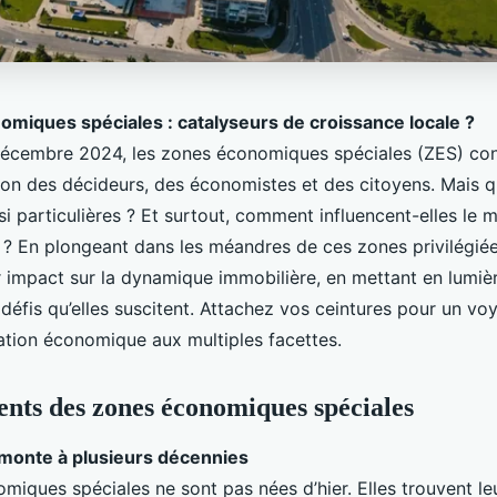
miques spéciales : catalyseurs de croissance locale ?
écembre 2024, les zones économiques spéciales (ZES) con
tion des décideurs, des économistes et des citoyens. Mais q
i particulières ? Et surtout, comment influencent-elles le 
l ? En plongeant dans les méandres de ces zones privilégié
r impact sur la dynamique immobilière, en mettant en lumièr
 défis qu’elles suscitent. Attachez vos ceintures pour un v
ation économique aux multiples facettes.
nts des zones économiques spéciales
emonte à plusieurs décennies
iques spéciales ne sont pas nées d’hier. Elles trouvent le