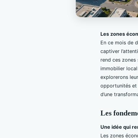
Les zones écono
En ce mois de d
captiver l’atten
rend ces zones s
immobilier loca
explorerons leu
opportunités et
d’une transform
Les fondeme
Une idée qui r
Les zones économ