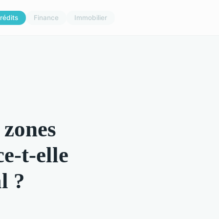
rédits
Finance
Immobilier
 zones
e-t-elle
l ?