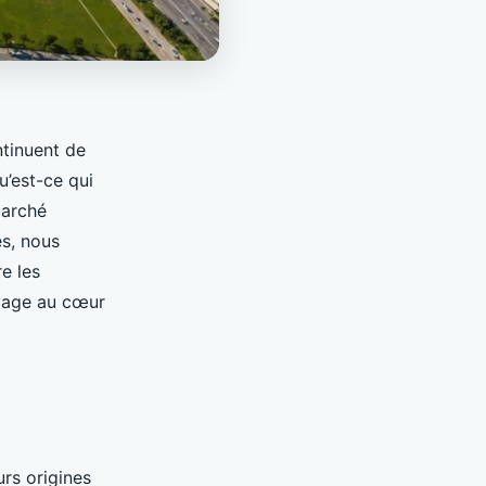
tinuent de
u’est-ce qui
marché
es, nous
e les
oyage au cœur
urs origines