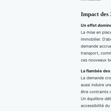
Impact des 
Un effet domino
La mise en plac
immobilier. D’ab
demande accrue
transport, comm
ces nouveaux b
La flambée des 
La demande croi
aussi induire un
être contraints
Un équilibre dé
accessibilité d