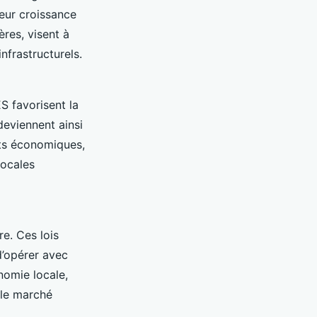
eur croissance
res, visent à
nfrastructurels.
ES favorisent la
deviennent ainsi
nts économiques,
locales
re. Ces lois
d’opérer avec
onomie locale,
 le marché