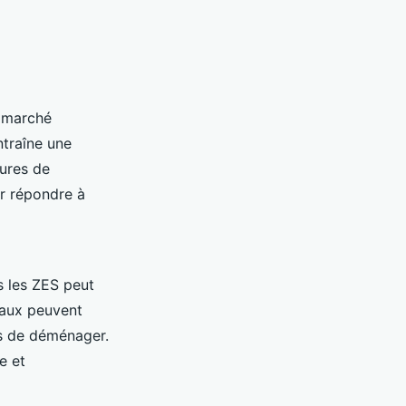
e marché
ntraîne une
tures de
r répondre à
 les ZES peut
caux peuvent
is de déménager.
e et