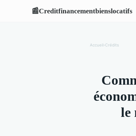
Creditfinancementbienslocatifs
📰
Accueil
›
Crédits
Comme
économi
le