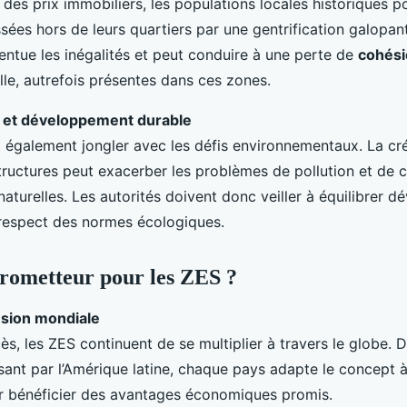
des prix immobiliers, les populations locales historiques po
sées hors de leurs quartiers par une gentrification galopan
tue les inégalités et peut conduire à une perte de
cohési
elle, autrefois présentes dans ces zones.
 et développement durable
 également jongler avec les défis environnementaux. La cr
structures peut exacerber les problèmes de pollution et d
aturelles. Les autorités doivent donc veiller à équilibrer 
respect des normes écologiques.
rometteur pour les ZES ?
sion mondiale
ès, les ZES continuent de se multiplier à travers le globe. 
ssant par l’Amérique latine, chaque pays adapte le concept 
r bénéficier des avantages économiques promis.