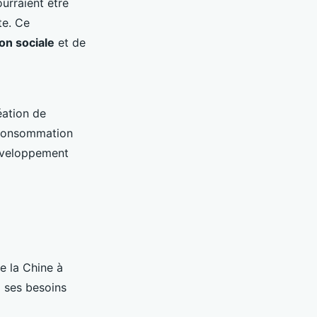
urraient être
te. Ce
on sociale
et de
éation de
e consommation
développement
De la Chine à
à ses besoins