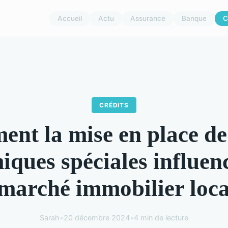
Accueil
Actu
Assurance
Banque
C
CRÉDITS
nt la mise en place de
ques spéciales influenc
 marché immobilier loca
Sarah
•
20 décembre 2024
•
4 min de lecture