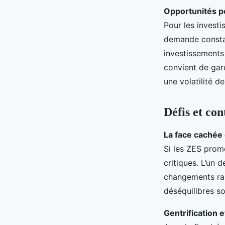
Opportunités po
Pour les investi
demande constan
investissements 
convient de gar
une volatilité d
Défis et co
La face cachée 
Si les ZES prom
critiques. L’un 
changements rap
déséquilibres s
Gentrification 