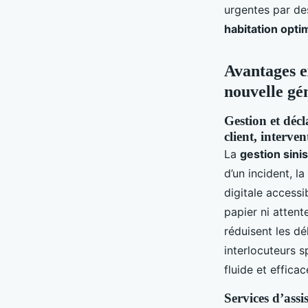
urgentes par des
habitation opti
Avantages ex
nouvelle gé
Gestion et décl
client, interve
La
gestion sinis
d’un incident, l
digitale access
papier ni attent
réduisent les dé
interlocuteurs 
fluide et efficac
Services d’ass