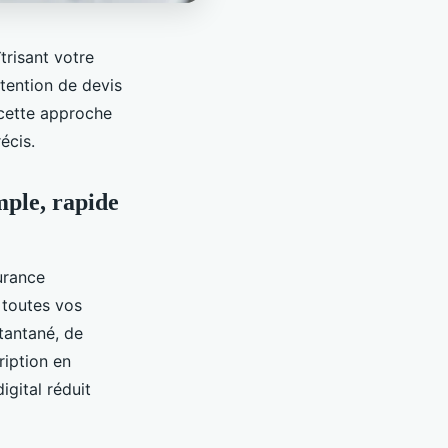
trisant votre
btention de devis
 cette approche
écis.
mple, rapide
urance
 toutes vos
stantané, de
ription en
gital réduit