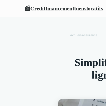
Creditfinancementbienslocatifs
📰
Accueil
›
Assurance
Simpli
lig