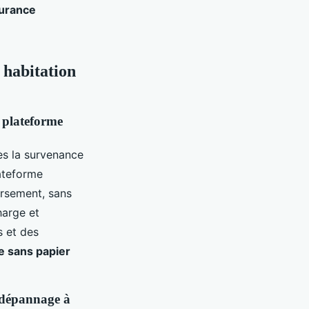
urance
 habitation
, plateforme
dès la survenance
lateforme
ursement, sans
harge et
s et des
e sans papier
 dépannage à