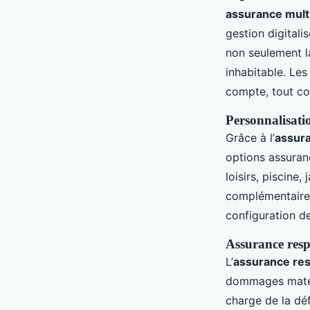
assurance multi
gestion digitali
non seulement l
inhabitable. Les
compte, tout com
Personnalisati
Grâce à l’
assura
options assuran
loisirs, piscine
complémentaires 
configuration d
Assurance respo
L’
assurance resp
dommages matéri
charge de la déf