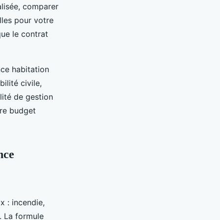
nalisée, comparer
lles pour votre
que le contrat
nce habitation
lité civile,
ité de gestion
tre budget
nce
x : incendie,
. La formule