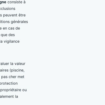
igne
consiste à
xclusions
es peuvent être
itions générales
ge en cas de
r que des
la vigilance
aluer la valeur
ires (piscine,
n pas cher met
protection
 propriétaire ou
galement la