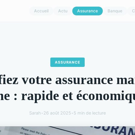
Accueil
Actu
Assurance
Banque
C
ASSURANCE
fiez votre assurance ma
ne : rapide et économiq
Sarah
•
26 août 2025
•
5 min de lecture