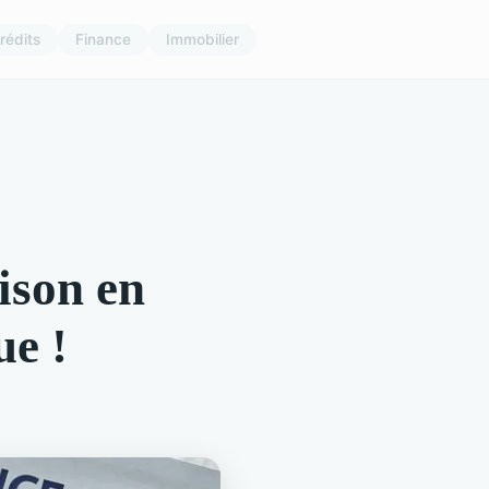
rédits
Finance
Immobilier
ison en
ue !